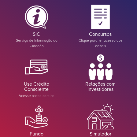
SIC
Concursos
Serviço de Informação ao
Clique para ter acesso aos
Cidadão
editais
Use Crédito
Relações com
Consciente
Investidores
Acesse nossa cartilha
Fundo
Simulador