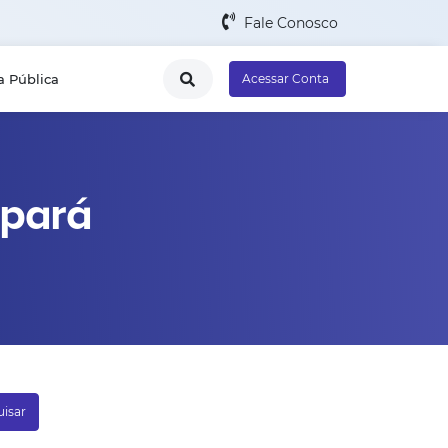
Fale Conosco
a Pública
Acessar Conta
npará
isar