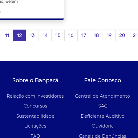
ão, Belém
11
12
13
14
15
16
17
18
19
20
21
Sobre o Banpará
Fale Conosco
Relação com Investidores
Central de Atendimento
Concursos
SAC
Sustentabilidade
Deficiente Auditivo
Licitações
Ouvidoria
FAQ
Canais de Denúncias