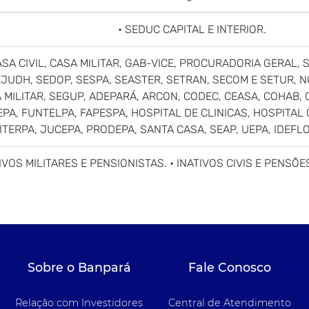
• SEDUC CAPITAL E INTERIOR.
ASA CIVIL, CASA MILITAR, GAB-VICE, PROCURADORIA GERAL, 
EJUDH, SEDOP, SESPA, SEASTER, SETRAN, SECOM E SETUR, N
CIA MILITAR, SEGUP, ADEPARÁ, ARCON, CODEC, CEASA, COHAB
SEPA, FUNTELPA, FAPESPA, HOSPITAL DE CLINICAS, HOSPITA
, ITERPA, JUCEPA, PRODEPA, SANTA CASA, SEAP, UEPA, IDEF
TIVOS MILITARES E PENSIONISTAS. • INATIVOS CIVIS E PENSÕ
Sobre o Banpará
Fale Conosco
Relação com Investidores
Central de Atendimento