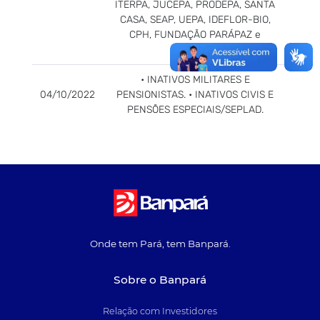
ITERPA, JUCEPA, PRODEPA, SANTA
CASA, SEAP, UEPA, IDEFLOR-BIO,
CPH, FUNDAÇÃO PARÁPAZ e
AGETRAN.
• INATIVOS MILITARES E
04/10/2022
PENSIONISTAS. • INATIVOS CIVIS E
PENSÕES ESPECIAIS/SEPLAD.
Onde tem Pará, tem Banpará.
Sobre o Banpará
Relação com Investidores