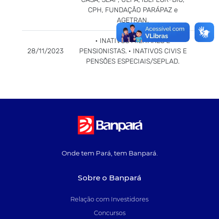
CPH, FUNDAÇÃO PARÁPAZ e
AGETRAN.
· INATIVOS MILITARES E
28/11/2023
PENSIONISTAS. · INATIVOS CIVIS E
PENSÕES ESPECIAIS/SEPLAD.
Onde tem Pará, tem Banpará.
Sobre o Banpará
Relação com Investidores
Concursos