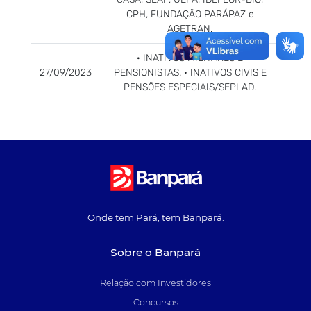
CPH, FUNDAÇÃO PARÁPAZ e
AGETRAN.
· INATIVOS MILITARES E
27/09/2023
PENSIONISTAS. · INATIVOS CIVIS E
PENSÕES ESPECIAIS/SEPLAD.
Onde tem Pará, tem Banpará.
Sobre o Banpará
Relação com Investidores
Concursos