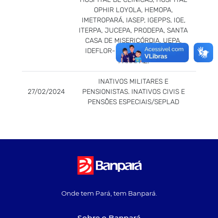
OPHIR LOYOLA, HEMOPA,
IMETROPARÁ, IASEP, IGEPPS, IOE,
ITERPA, JUCEPA, PRODEPA, SANTA
CASA DE MISERICÓRDIA, UEPA,
IDEFLOR-BIO, CPH, FUNDAÇÃO
PARÁPAZ.
INATIVOS MILITARES E
27/02/2024
PENSIONISTAS. INATIVOS CIVIS E
PENSÕES ESPECIAIS/SEPLAD
Onde tem Pará, tem Banpará.
Sobre o Banpará