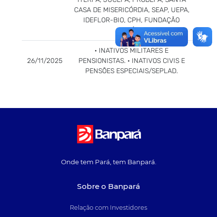
CASA DE MISERICÓRDIA, SEAP, UEPA,
IDEFLOR-BIO, CPH, FUNDAÇÃO
PARÁPA.
• INATIVOS MILITARES E
26/11/2025
PENSIONISTAS. • INATIVOS CIVIS E
PENSÕES ESPECIAIS/SEPLAD.
Onde tem Pará, tem Banpará.
Sobre o Banpará
Relação com Investidores